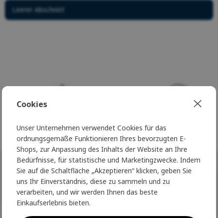
Leerer Abschnitt
Cookies
Seit 20 Jahren glänzen wir für Sie
Seit 20 Jahren glänzen wir f
Unser Unternehmen verwendet Cookies für das
auf Ihrer Reise durch die Natur
auf Ihrer Reise durch die Na
ordnungsgemäße Funktionieren Ihres bevorzugten E-
Shops, zur Anpassung des Inhalts der Website an Ihre
Bedürfnisse, für statistische und Marketingzwecke. Indem
NORSKÝ STYL
Sie auf die Schaltfläche „Akzeptieren“ klicken, geben Sie
uns Ihr Einverständnis, diese zu sammeln und zu
ve Vaší schránce
verarbeiten, und wir werden Ihnen das beste
Treten Sie dem Nordic Club bei und
Einkaufserlebnis bieten.
erleben Sie wahren norwegischen Luxus