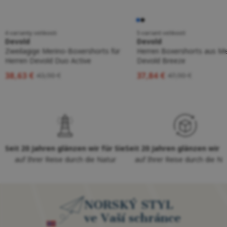
4 varianty velikosti
5 variant velikostí
Devold
Devold
Zweilagige Merino-Boxershorts für
Herren Boxershorts aus Me
Herren Devold Duo Active
Devold Breeze
38,63 €
37,84 €
43,90 €
47,90 €
Seit 20 Jahren glänzen wir für Sie
Seit 20 Jahren glänzen wir f
auf Ihrer Reise durch die Natur
auf Ihrer Reise durch die Na
NORSKÝ STYL
ve Vaší schránce