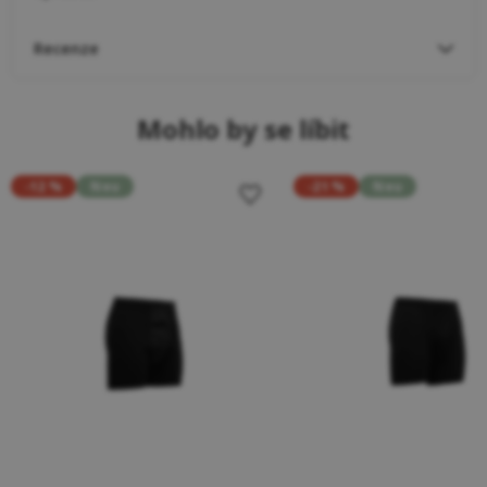
Recenze
Mohlo by se líbit
-12 %
Neu
-21 %
Neu