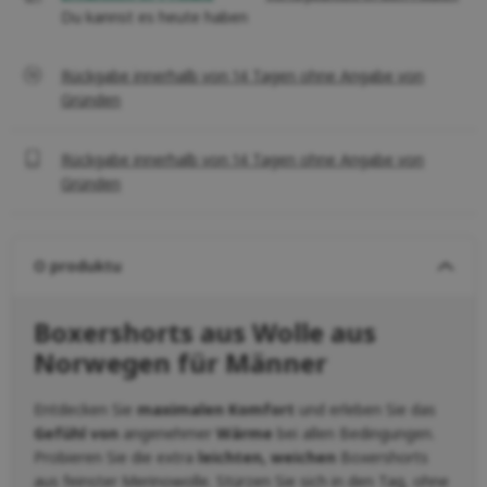
Du kannst es heute haben
Rückgabe innerhalb von 14 Tagen ohne Angabe von
Gründen
Rückgabe innerhalb von 14 Tagen ohne Angabe von
Gründen
O produktu
Boxershorts aus Wolle aus
Norwegen für Männer
Entdecken Sie
maximalen Komfort
und erleben Sie das
Gefühl von
angenehmer
Wärme
bei allen Bedingungen.
Probieren Sie die extra
leichten,
weichen
Boxershorts
aus feinster Merinowolle. Stürzen Sie sich in den Tag, ohne