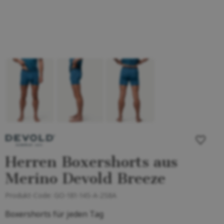
Herren Boxershorts aus
Merino Devold Breeze
Produkt-Code:
GO-181-145-A-258A
Boxershorts für jeden Tag