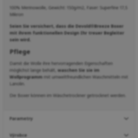
100% Merinowolle, Gewicht: 150g/m2, Faser: Superfine 17,5
Mikron
Seien Sie versichert, dass die Devold®Breeze Boxer
mit ihrem funktionellen Design Ihr treuer Begleiter
sein wird.
Pflege
Damit die Wolle ihre hervorragenden Eigenschaften
möglichst lange behält,
waschen Sie sie im
Wollprogramm
mit umweltfreundlichen Waschmitteln mit
Lanolin.
Die Boxer können im Wäschetrockner getrocknet werden.
Parametry
Výrobce