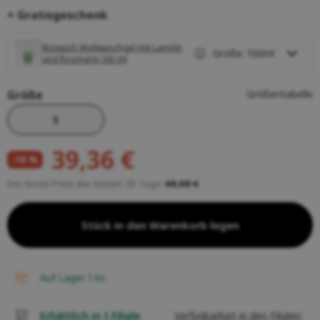
+ Gratisgeschenk
Biowash Wollwaschgel mit Lanolin
und Rosmarin 100 ml
Größe
Größentabelle
S
39,36 €
-18 %
Der beste Preis der letzten 30 Tage:
48,00 €
Stück in den Warenkorb legen
auf Lager 1
ks
Erhältlich in 1 Filiale
Verfügbarkeit in den Filialen