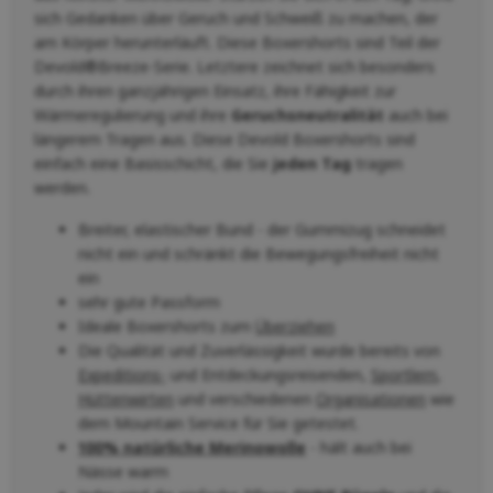
sich Gedanken über Geruch und Schweiß zu machen, der
am Körper herunterläuft. Diese Boxershorts sind Teil der
Devold®Breeze-Serie. Letztere zeichnet sich besonders
durch ihren ganzjährigen Einsatz, ihre Fähigkeit zur
Wärmeregulierung und ihre
Geruchsneutralität
auch bei
längerem Tragen aus. Diese Devold Boxershorts sind
einfach eine Basisschicht, die Sie
jeden Tag
tragen
werden.
Breiter, elastischer Bund - der Gummizug schneidet
nicht ein und schränkt die Bewegungsfreiheit nicht
ein
sehr gute Passform
Ideale Boxershorts zum
Überziehen
Die Qualität und Zuverlässigkeit wurde bereits von
Expeditions-
und Entdeckungsreisenden,
Sportlern
,
Hüttenwirten
und verschiedenen
Organisationen
wie
dem Mountain Service für Sie getestet.
100% natürliche Merinowolle
- hält auch bei
Nässe warm