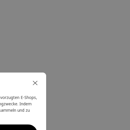
vorzugten E-Shops,
tingzwecke. Indem
u sammeln und zu