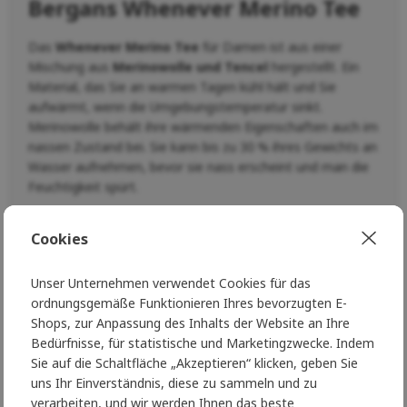
Bergans Whenever Merino Tee
Das
Whenever Merino Tee
für Damen ist aus einer
Mischung aus
Merinowolle und Tencel
hergestellt. Ein
Material, das Sie an warmen Tagen kühl hält und Sie
aufwärmt, wenn die Umgebungstemperatur sinkt.
Merinowolle behält ihre wärmenden Eigenschaften auch im
nassen Zustand bei. Sie kann bis zu 30 % ihres Gewichts an
Wasser aufnehmen, bevor sie nass erscheint und man die
Feuchtigkeit spürt.
Verwenden Sie
Cookies
Speziell für Wanderungen entwickelt.
Unser Unternehmen verwendet Cookies für das
Technische Parameter
ordnungsgemäße Funktionieren Ihres bevorzugten E-
Shops, zur Anpassung des Inhalts der Website an Ihre
70%
Wolle (Merino), 30% Lyocell (Tencel)
Bedürfnisse, für statistische und Marketingzwecke. Indem
Gewicht:
180 g/m², Faser: 18,5 Mikron
Sie auf die Schaltfläche „Akzeptieren“ klicken, geben Sie
uns Ihr Einverständnis, diese zu sammeln und zu
Gewicht:
130 g (Größe S)
verarbeiten, und wir werden Ihnen das beste