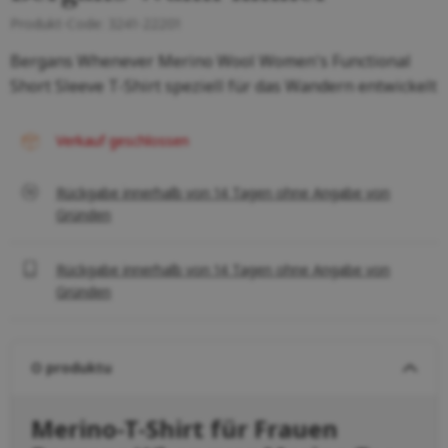
Produkt-Code:
3241-22201
Bergans Whenever Merino Wool Women's Functional
Short Sleeve T-Shirt speziell für das Wandern entwickelt
Verkauf geschlossen
Rückgabe innerhalb von 14 Tagen ohne Angabe von
Gründen
Rückgabe innerhalb von 14 Tagen ohne Angabe von
Gründen
O produktu
Merino-T-Shirt für Frauen