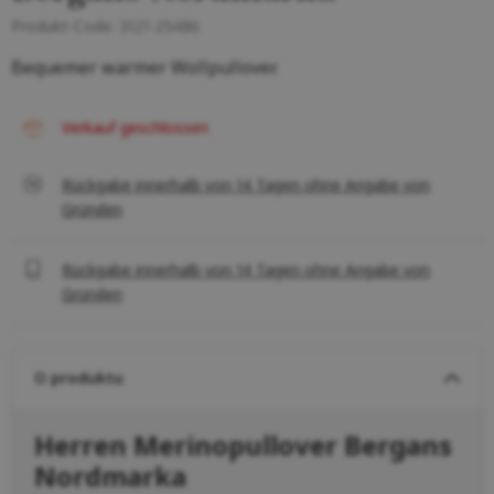
Produkt-Code:
3121-25486
Bequemer warmer Wollpullover.
Verkauf geschlossen
Rückgabe innerhalb von 14 Tagen ohne Angabe von
Gründen
Rückgabe innerhalb von 14 Tagen ohne Angabe von
Gründen
O produktu
Herren Merinopullover Bergans
Nordmarka