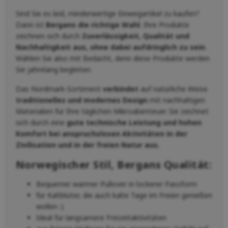
Sind Sie es leid, minderwertige Einwegartikel zu kaufen?
Dann ist
Bergans die richtige Wahl
. Ihre Produkte
zeichnen sich durch
Zuverlässigkeit, Qualität und
Nachhaltigkeit aus, ohne dabei aufdringlich zu sein
.
Wählen Sie also mit Bedacht, denn diese Produkte werden
Sie jahrelang begleiten.
Das Nordmark-Sortiment
verbindet
auf natürliche Weise
traditionelles und modernes Design
mit nachhaltigen
Materialien für Ihre täglichen Mikroabenteuer. Sie zeichnet
sich durch eine
gute technische Leistung und hohen
Komfort bei anspruchslosen Aktivitäten in der
Zivilisation und in der freien Natur aus.
Norwegischer Stil, Bergans Qualität:
Bequemer warmer Pullover in lockerer Passform
für Kaltblüter, die auch kalte Tage im Freien genießen
wollen :)
Ideal für langsamere Freizeitaktivitäten